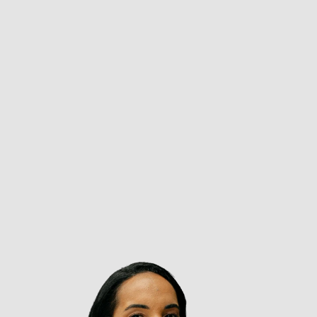
clínica de forma exponencial.
Dra. Juliana, com
18 anos de formação
pela UERJ e
experiência na Força Aérea Brasileira, especializou-
se em Endodontia e Dentística.
Somos
referência
em
implantes dentários
,
destacando-nos como a clínica mais moderna da
região, equipada com tecnologia de ponta, salas
confortáveis e instalações avançadas.
Nosso diferencial é o
atendimento humanizado,
elogiado por nossos pacientes. Com uma equipe de
10 cirurgiões-dentistas e 8 funcionários dedicados,
oferecemos o melhor em cuidados odontológicos.