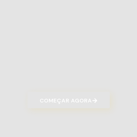
Adorei o trabalho que me foi feito na OdontoLab
Bangu, profissionais competentes, carinhosos,
amigos assim como toda equipe. Fiquei super
satisfeita e quando precisar, com certeza farei o
tratamento nesta clínica que é super indico para
todos.
COMEÇAR AGORA