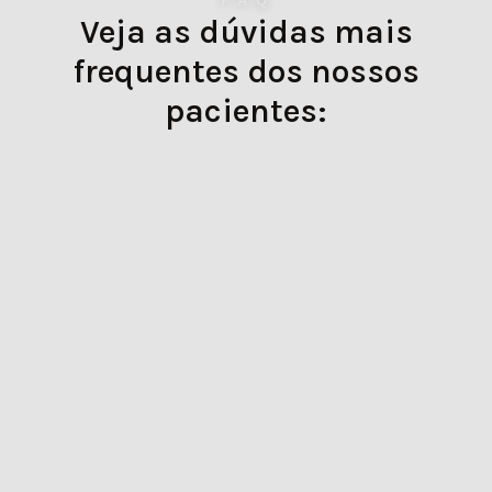
Veja as dúvidas mais
frequentes dos nossos
pacientes:
Quais são os procedimentos odontológicos
oferecidos pela OdontoLab?
Como posso agendar uma consulta
na OdontoLab?
Quanto tempo leva para um tratamento
com implantes dentários?