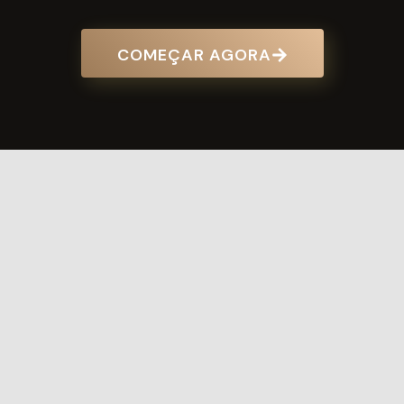
em
estéticos,
porcelan
alinhadores
COMEÇAR AGORA
e resina
invisíveis)
SOBRE
Conheça um pouco mais
sobre a OdontoLab
Na Odonto Lab,
há 20 anos
oferecemos excelência
em odontologia. Sob a liderança da Dra. Juliana
Camargo por uma década, expandimos nossa